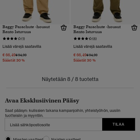
Baggy Parachute -housut
Baggy Parachute -housut
Rento Istuvuus
Rento Istuvuus
(1)
(8)
Lisää värejä saatavilla
Lisää värejä saatavilla
€ 66,49
€ 66,49
Hinta alennettu hinnasta
hintaan
Hinta alennettu hinnasta
hintaan
€ 94,99
€ 94,99
Säästät 30 %
Säästät 30 %
Näytetään 8 / 8 tuotetta
Avaa Eksklusiivinen Pääsy
Saat pääsyn: kulissien takana kampanjoihin, yhteistyöhön, uusiin
tuotteisiin ja myyntiin.
TILAA
Miesten vaatteet
Naisten vaatteet