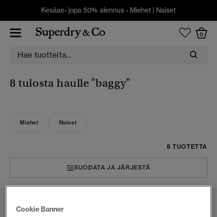
Kesäae- jopa 50% alennus -
Miehet
|
Naiset
0
8 tulosta haulle
"baggy"
Miehet
Naiset
8 TUOTETTA
SUODATA JA JÄRJESTÄ
Cookie Banner