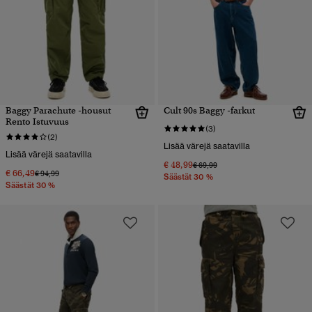
Baggy Parachute -housut
Cult 90s Baggy -farkut
Rento Istuvuus
(3)
(2)
Lisää värejä saatavilla
Lisää värejä saatavilla
€ 48,99
Hinta alennettu hinnasta
hintaan
€ 69,99
€ 66,49
Hinta alennettu hinnasta
hintaan
€ 94,99
Säästät 30 %
Säästät 30 %