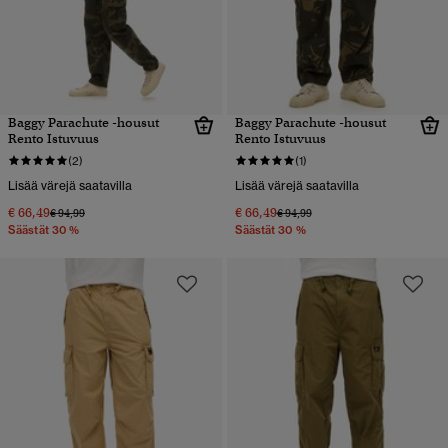
Baggy Parachute -housut
Baggy Parachute -housut
Rento Istuvuus
Rento Istuvuus
(2)
(1)
Lisää värejä saatavilla
Lisää värejä saatavilla
€ 66,49
€ 66,49
Hinta alennettu hinnasta
hintaan
Hinta alennettu hinnasta
hintaan
€ 94,99
€ 94,99
Säästät 30 %
Säästät 30 %