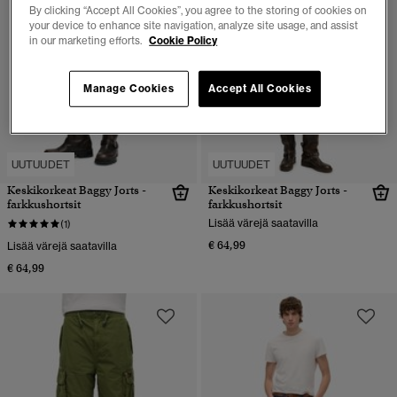
By clicking “Accept All Cookies”, you agree to the storing of cookies on
your device to enhance site navigation, analyze site usage, and assist
in our marketing efforts.
Cookie Policy
Manage Cookies
Accept All Cookies
UUTUUDET
UUTUUDET
Keskikorkeat Baggy Jorts -
Keskikorkeat Baggy Jorts -
farkkushortsit
farkkushortsit
Lisää värejä saatavilla
(1)
€ 64,99
Lisää värejä saatavilla
€ 64,99