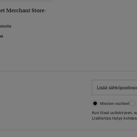
set Merchant Store-
tavilla
 Alennettu Hinnasta
Hintaan
99
Miesten vaatteet
Kun tilaat uutiskirjeen,
Lisätietoja löytyy kohda