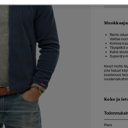
Muokkaaja
Rento istuvu
Valitse nor
Korkea kaul
Täyspitkä v
Kaksi sivut
Superdry-m
Kevyt mutta tä
jota haluat käy
joustavuus tar
vuodenaikoihin
Koko ja ist
Todenmukai
4
5
6
7
Pieni