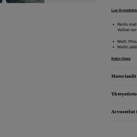
Lue Arvosteluj
Rento malli
Valitse no
Malli:
Pitu
Mallin pää
Koko-Opas
Materiaalit
Yhteystieto
Arvostelut 