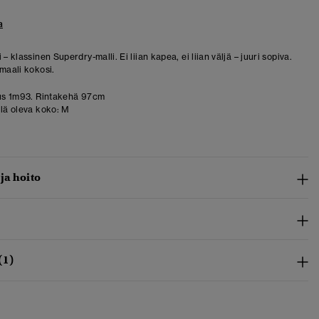
a
 – klassinen Superdry-malli. Ei liian kapea, ei liian väljä – juuri sopiva.
rmaali kokosi.
us 1m93. Rintakehä 97cm
llä oleva koko:
M
 ja hoito
(1)