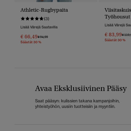
Athletic-Rugbypaita
Viisitaskui
Työhousut
(3)
Lisää Värejä Saa
Lisää Värejä Saatavilla
€ 83,99
Hinta
€ 119,
€ 66,49
Hinta Alennettu Hinnasta
Hintaan
€ 94,99
Säästät 30 %
Säästät 30 %
Avaa Eksklusiivinen Pääsy
Saat pääsyn: kulissien takana kampanjoihin,
yhteistyöhön, uusiin tuotteisiin ja myyntiin.