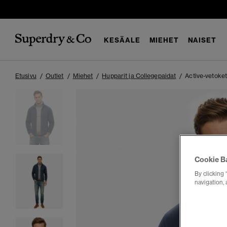
KESÄALE
MIEHET
NAISET
Etusivu
Outlet
Miehet
Hupparit ja Collegepaidat
Active-vetoket
Cookie B
By clicking 
navigation, 