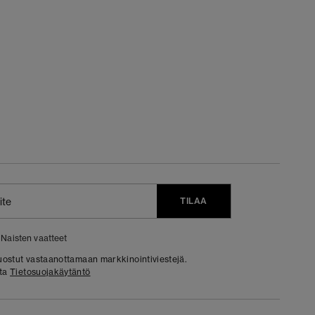
TILAA
Naisten vaatteet
 suostut vastaanottamaan markkinointiviestejä.
sta
Tietosuojakäytäntö