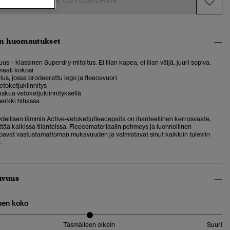
LISÄÄ OSTOSKORIIN
n huomautukset
us – klassinen Superdry-mitoitus. Ei liian kapea, ei liian väljä, juuri sopiva.
maali kokosi
us, jossa brodeerattu logo ja fleecevuori
etoketjukiinnitys
askua vetoketjukiinnityksellä
erkki hihassa
ydellisen lämmin Active-vetoketjufleecepaita on ihanteellinen kerrosvaate,
ttää kaikissa tilanteissa. Fleecemateriaalin pehmeys ja luonnollinen
joavat vastustamattoman mukavuuden ja valmistavat sinut kaikkiin tuleviin
.
uvuus
nen koko
Täsmälleen oikein
Suuri