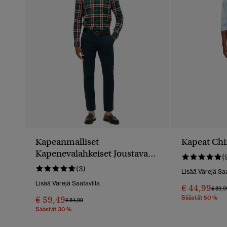
Kapeanmalliset
Kapeat Ch
Kapenevalahkeiset Joustavat
(
Chinohousut
(3)
Lisää Värejä Saa
Lisää Värejä Saatavilla
€ 44,99
Hinta
€ 89,9
€ 59,49
Säästät 50 %
Hinta Alennettu Hinnasta
Hintaan
€ 84,99
Säästät 30 %