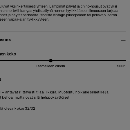
uluvat yksinkertaisesti yhteen. Lämpimät päivät ja chino-housut ovat yksi
en chino-twill-kangas yhdistettynä rennon tyylikkääseen ilmeeseen tarjoaa
unnet ja näytät parhaalta. Yhdistä vintage-pikeepaidan tai pellavapuseron
iseen vapaa-ajan tyylikkyyteen.
uvuus
nen koko
Täsmälleen oikein
Suuri
a
 – antavat riittävästi tilaa liikkua. Muotoiltu hoikalle siluetille ja
 kehoa, mutta ovat silti helppokäyttöiset.
llä oleva koko:
32/32