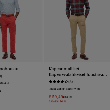
inohousut
Kapeanmalliset
Kapenevalahkeiset Joustavat
9)
Chinohousut
(3)
tavilla
Lisää Värejä Saatavilla
 Alennettu Hinnasta
Hintaan
9
€ 59,49
Hinta Alennettu Hinnasta
Hintaan
€ 84,99
Säästät 30 %