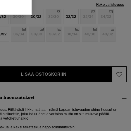
Koko Ja Istuvuus
/32
30/30
30/32
32/30
32/32
32/34
34/32
6/32
36/34
38/30
38/32
38/34
40/30
40/32
LISÄÄ OSTOSKORIIN
n huomautukset
uus. Riittävästi liikkumatilaa – nämä kapean istuvuuden chino-housut on
stiin siluettiin, joka istuu lähellä vartaloa mutta on silti mukava päällä.
ja vetoketjuhalkio
askua ja kaksi takataskua nappisolkiinnityksin