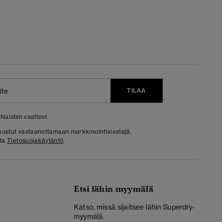
TILAA
Naisten vaatteet
 suostut vastaanottamaan markkinointiviestejä.
sta
Tietosuojakäytäntö
Etsi lähin myymälä
Katso, missä sijaitsee lähin Superdry-
myymälä.