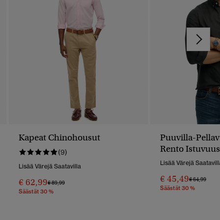
Kapeat Chinohousut
Puuvilla-Pella
Rento Istuvuus
(9)
Lisää Värejä Saatavill
Lisää Värejä Saatavilla
€ 45,49
Hinta Alenn
Hint
€ 64,99
€ 62,99
Hinta Alennettu Hinnasta
Hintaan
€ 89,99
Säästät 30 %
Säästät 30 %