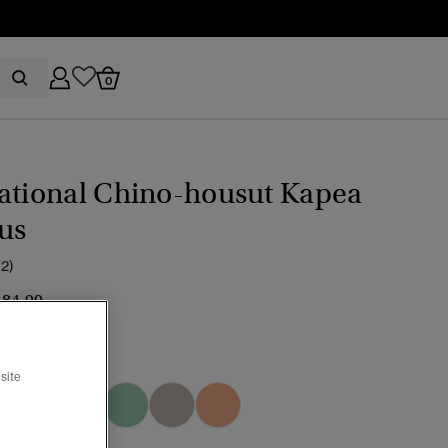
0
ational Chino-housut Kapea
us
(2)
inta alennettu hinnasta
hintaan
 84,99
 navy
site
valittu