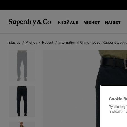
KESÄALE
MIEHET
NAISET
Etusivu
Miehet
Housut
International Chino-housut Kapea Istuvuu
Cookie B
By clicking 
navigation, 