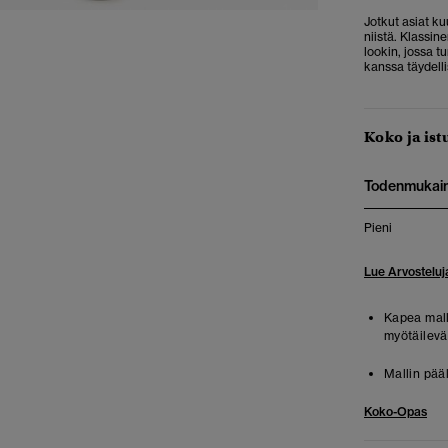
Jotkut asiat ku
niistä. Klassin
lookin, jossa t
kanssa täydell
Koko ja ist
Todenmukai
Pieni
Lue Arvosteluj
Kapea malli
myötäilevät
Mallin pää
Koko-Opas