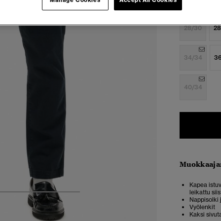
Manage Cookies
Accept All Cookies
Valitse Koko:
28/30
28
34/34
3
40/34
Muokkaaja
Kapea istuv
leikattu sii
5
6
7
8
Nappisolki 
Vyölenkit
Kaksi sivut