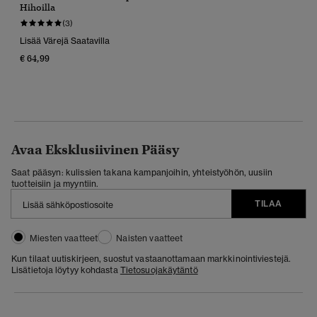
Hihoilla
(3)
Lisää Värejä Saatavilla
€ 64,99
Avaa Eksklusiivinen Pääsy
Saat pääsyn: kulissien takana kampanjoihin, yhteistyöhön, uusiin
tuotteisiin ja myyntiin.
TILAA
Miesten vaatteet
Naisten vaatteet
Kun tilaat uutiskirjeen, suostut vastaanottamaan markkinointiviestejä.
Lisätietoja löytyy kohdasta
Tietosuojakäytäntö