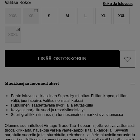
Valitse Koko:
Koko Ja Istuvuus
XXS
XS
S
M
L
XL
XXL
XXXL
LISÄÄ OSTOSKORIIN
Muokkaajan huomautukset
Rento istuvuus – klassinen Superdry-mitoitus. Ei liian kapea, ei liian
väljä, juuri sopiva. Valitse normaali kokosi
Hupullinen, säädettävällä nyörillä ja etutaskulla
Kevyesti harjattu vuori ja resoriviimeistelyt
Suuri grafiikka rinnassa ja tunnusomainen merkki sivusaumassa
Olemme suunnitelleet Vintage Trade Tab -hupparin, jotta voit vaivattomasti
tuoda kirkkaita, hauskoja värejä vaatekaappiisi tällä kaudella. Kevyesti
harjatulla vuorella ja teksturoidulla, retrohenkisellä rintakuviolla varustettu
huppari on ylellisen mukavuuden perikuva, jonka avulla voit kohottaa sekä