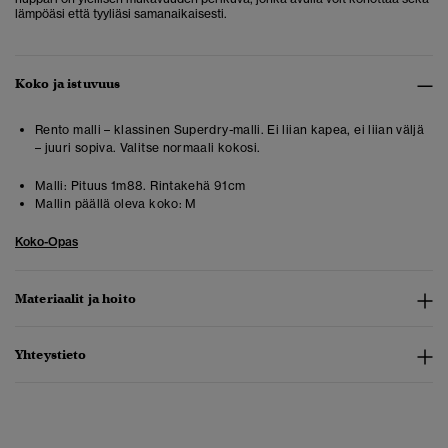
lämpöäsi että tyyliäsi samanaikaisesti.
Koko ja istuvuus
Rento malli – klassinen Superdry-malli. Ei liian kapea, ei liian väljä
– juuri sopiva. Valitse normaali kokosi.
Malli:
Pituus 1m88. Rintakehä 91cm
Mallin päällä oleva koko:
M
Koko-Opas
Materiaalit ja hoito
Yhteystieto