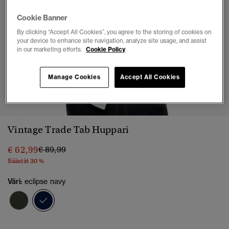
Cookie Banner
By clicking “Accept All Cookies”, you agree to the storing of cookies on
your device to enhance site navigation, analyze site usage, and assist
in our marketing efforts.
Cookie Policy
Manage Cookies
Accept All Cookies
1
2
3
4
5
6
Vintage Trade Tab Huppari
Hinta alennettu hinnasta
hintaan
€ 62,99
€ 89,99
Säästät 30 %
Väri:
eclipse navy
valittu