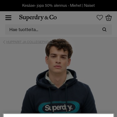
Kesäae- jopa 50% alennus -
Miehet
|
Naiset
0
HUPPARIT JA COLLEGEPAIDAT