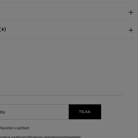
(4)
TILAA
Naisten vaatteet
 suostut vastaanottamaan markkinointiviestejä.