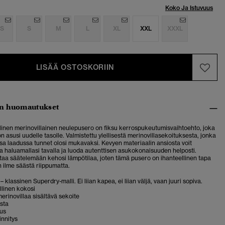
Koko Ja Istuvuus
S
S
M
L
XL
XXL
XXXL
LISÄÄ OSTOSKORIIN
n huomautukset
llinen merinovillainen neulepusero on fiksu kerrospukeutumisvaihtoehto, joka
 asusi uudelle tasolle. Valmistettu ylellisestä merinovillasekoituksesta, jonka
sa laadussa tunnet olosi mukavaksi. Kevyen materiaalin ansiosta voit
 haluamallasi tavalla ja luoda autenttisen asukokonaisuuden helposti.
ttaa säätelemään kehosi lämpötilaa, joten tämä pusero on ihanteellinen tapa
 ilme säästä riippumatta.
– klassinen Superdry-malli. Ei liian kapea, ei liian väljä, vaan juuri sopiva.
allinen kokosi
erinovillaa sisältävä sekoite
sta
us
innitys