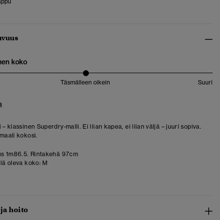
appu
uvuus
nen koko
Täsmälleen oikein
Suuri
a
 – klassinen Superdry-malli. Ei liian kapea, ei liian väljä – juuri sopiva.
rmaali kokosi.
us 1m86.5. Rintakehä 97cm
llä oleva koko:
M
 ja hoito