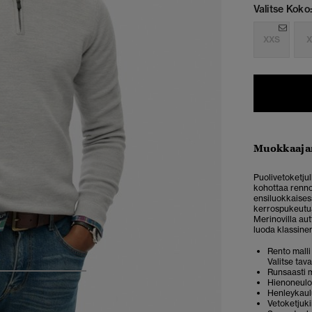
Valitse Koko:
XXS
X
Muokkaaja
Puolivetoketju
kohottaa rennon
ensiluokkaises
kerrospukeutua
Merinovilla au
luoda klassinen
Rento malli 
Valitse tav
Runsaasti m
4
5
6
Hienoneulo
Henleykaul
Vetoketjuki