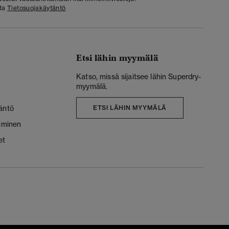
sta
Tietosuojakäytäntö
Etsi lähin myymälä
Katso, missä sijaitsee lähin Superdry-
myymälä.
äntö
ETSI LÄHIN MYYMÄLÄ
liminen
et