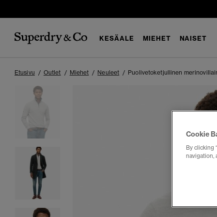
KESÄALE
MIEHET
NAISET
Etusivu
Outlet
Miehet
Neuleet
Puolivetoketjullinen merinovill
Cookie B
By clicking 
navigation, 