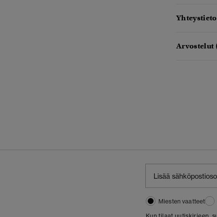
Yhteystieto
Arvostelut 
Miesten vaatteet
Kun tilaat uutiskirjeen,