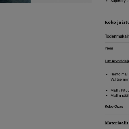
Superdry-l
Koko ja ist
Todenmukai
Pieni
Lue Arvosteluj
Rento malli
Valitse no
Malli:
Pitu
Mallin pää
Koko-Opas
Materiaalit