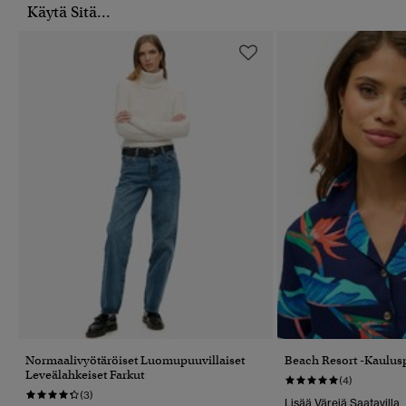
Käytä Sitä...
Normaalivyötäröiset Luomupuuvillaiset
Beach Resort -kaulus
Leveälahkeiset Farkut
(4)
(3)
Lisää Värejä Saatavilla