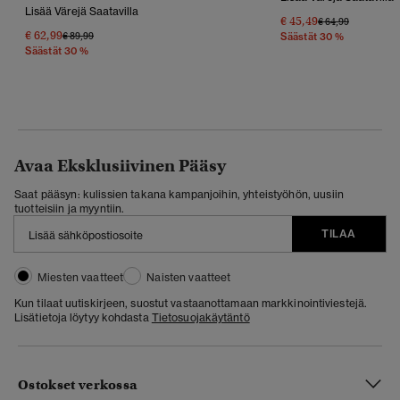
Lisää Värejä Saatavilla
€ 45,49
Hinta Alennettu 
Hintaan
€ 64,99
€ 62,99
Hinta Alennettu Hinnasta
Hintaan
€ 89,99
Säästät 30 %
Säästät 30 %
Avaa Eksklusiivinen Pääsy
Saat pääsyn: kulissien takana kampanjoihin, yhteistyöhön, uusiin
tuotteisiin ja myyntiin.
TILAA
Miesten vaatteet
Naisten vaatteet
Kun tilaat uutiskirjeen, suostut vastaanottamaan markkinointiviestejä.
Lisätietoja löytyy kohdasta
Tietosuojakäytäntö
Ostokset verkossa