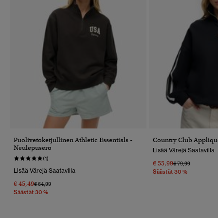
Puolivetoketjullinen Athletic Essentials -
Country Club Appliqu
Neulepusero
Lisää Värejä Saatavilla
(1)
€ 55,99
Hinta Alennettu 
Hintaan
€ 79,99
Lisää Värejä Saatavilla
Säästät 30 %
€ 45,49
Hinta Alennettu Hinnasta
Hintaan
€ 64,99
Säästät 30 %