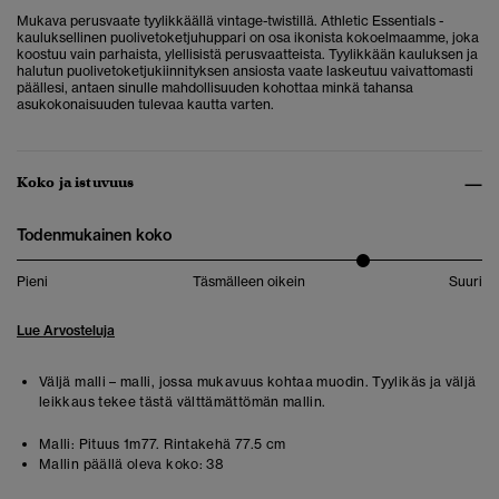
Mukava perusvaate tyylikkäällä vintage-twistillä. Athletic Essentials -
kauluksellinen puolivetoketjuhuppari on osa ikonista kokoelmaamme, joka
koostuu vain parhaista, ylellisistä perusvaatteista. Tyylikkään kauluksen ja
halutun puolivetoketjukiinnityksen ansiosta vaate laskeutuu vaivattomasti
päällesi, antaen sinulle mahdollisuuden kohottaa minkä tahansa
asukokonaisuuden tulevaa kautta varten.
Koko ja istuvuus
Todenmukainen koko
Pieni
Täsmälleen oikein
Suuri
Lue Arvosteluja
Väljä malli – malli, jossa mukavuus kohtaa muodin. Tyylikäs ja väljä
leikkaus tekee tästä välttämättömän mallin.
Malli:
Pituus 1m77. Rintakehä 77.5 cm
Mallin päällä oleva koko:
38