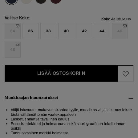
Valitse Koko:
Koko Ja Istuvuus
34
36
38
40
42
44
46
48
LISÄÄ OSTOSKORIIN
Muokkaajan huomautukset
Väljä istuvuus – mukavuus kohtaa tyylin, muodikas väljä leikkaus tekee
tästä välttämättömän vaatekappaleen
Lasketut hihat ja tavallinen kaulus
Resorirantekkeet ja helmareuna sekä suuri graafinen teksti rinnan
poikki
Tunnusomainen merkki helmassa