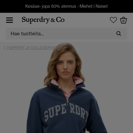
Kesäae- jopa 50% alennus -
Miehet
|
Naiset
0
HUPPARIT JA COLLEGEPAIDAT