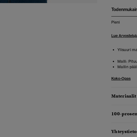
Todenmukai
Pieni
Lue Arvosteluj
Ylisuuri mal
Malli:
Pituu
Mallin pää
Koko-Opas
Materiaalit
100-prosen
Yhteystieto