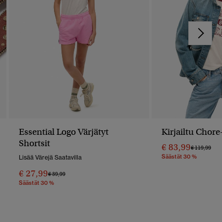
Essential Logo Värjätyt
Kirjailtu Chore
Shortsit
€ 83,99
Hinta Alenn
Hin
€ 119,99
Säästät 30 %
Lisää Värejä Saatavilla
€ 27,99
Hinta Alennettu Hinnasta
Hintaan
€ 39,99
Säästät 30 %