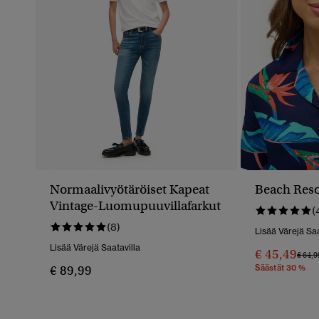
Normaalivyötäröiset Kapeat
Beach Reso
Vintage-Luomupuuvillafarkut
(
(8)
Lisää Värejä Saa
Lisää Värejä Saatavilla
€ 45,49
Hinta
€ 64,9
€ 89,99
Säästät 30 %