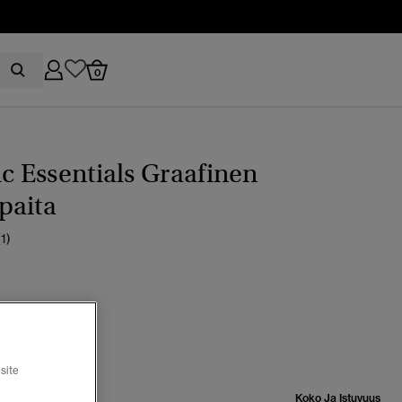
0
ic Essentials Graafinen
paita
(1)
 grey marl
valittu
site
Koko Ja Istuvuus