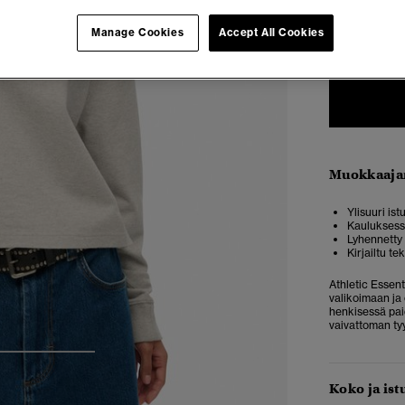
Manage Cookies
Accept All Cookies
34
3
Muokkaaja
Ylisuuri ist
Kauluksess
Lyhennetty 
Kirjailtu t
Athletic Essen
valikoimaan ja 
henkisessä pai
vaivattoman ty
3
4
5
Koko ja ist