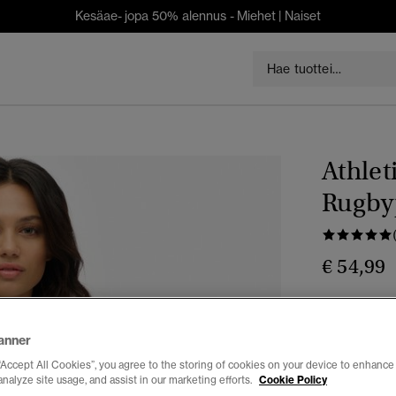
Kesäae- jopa 50% alennus -
Miehet
|
Naiset
Athlet
Rugby
€ 54,99
Väri:
glacier
anner
“Accept All Cookies”, you agree to the storing of cookies on your device to enhance 
analyze site usage, and assist in our marketing efforts.
Cookie Policy
Valitse Koko: