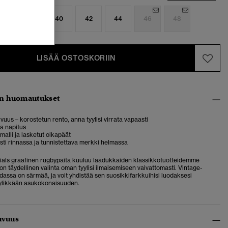
6
38
40
42
44
46
48
LISÄÄ OSTOSKORIIN
n huomautukset
uvuus – korostetun rento, anna tyylisi virrata vapaasti
a napitus
malli ja lasketut olkapäät
eksti rinnassa ja tunnistettava merkki helmassa
tials graafinen rugbypaita kuuluu laadukkaiden klassikkotuotteidemme
on täydellinen valinta oman tyylisi ilmaisemiseen vaivattomasti. Vintage-
dassa on särmää, ja voit yhdistää sen suosikkifarkkuihisi luodaksesi
ylikkään asukokonaisuuden.
uvuus