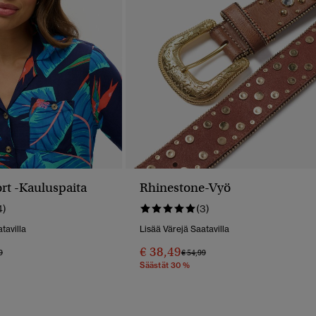
rt -kauluspaita
Rhinestone-Vyö
4)
(3)
tavilla
Lisää Värejä Saatavilla
€ 38,49
 Alennettu Hinnasta
Hintaan
Hinta Alennettu Hinnasta
Hintaan
9
€ 54,99
Säästät 30 %