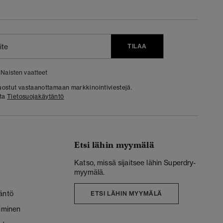
TILAA
Naisten vaatteet
 suostut vastaanottamaan markkinointiviestejä.
sta
Tietosuojakäytäntö
Etsi lähin myymälä
Katso, missä sijaitsee lähin Superdry-
myymälä.
äntö
ETSI LÄHIN MYYMÄLÄ
liminen