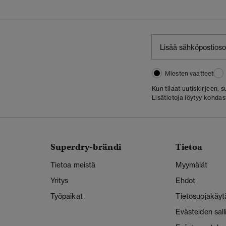
Miesten vaatteet
Kun tilaat uutiskirjeen,
Lisätietoja löytyy kohda
Superdry-brändi
Tietoa
Tietoa meistä
Myymälät
Yritys
Ehdot
Työpaikat
Tietosuojakäyt
Evästeiden sal