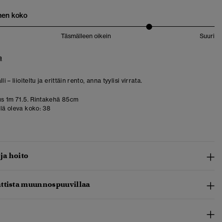
nen koko
Täsmälleen oikein
Suuri
a
li – liioiteltu ja erittäin rento, anna tyylisi virrata.
s 1m 71.5. Rintakehä 85cm
llä oleva koko:
38
 ja hoito
ttista muunnospuuvillaa