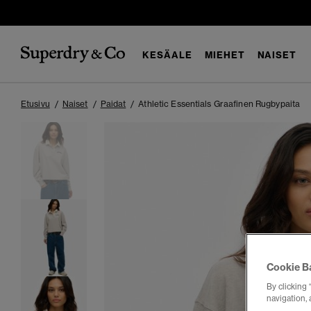
KESÄALE
MIEHET
NAISET
Etusivu
Naiset
Paidat
Athletic Essentials Graafinen Rugbypaita
Cookie B
By clicking 
navigation, 