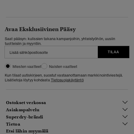
Avaa Eksklusiivinen Pääsy
Saat pääsyn: kulissien takana kampanjoihin, yhteistyöhön, uusiin
tuotteisiin ja myyntiin.
TILAA
Miesten vaatteet
Naisten vaatteet
Kun tilaat uutiskirjeen, suostut vastaanottamaan markkinointiviestejä.
Lisätietoja löytyy kohdasta
Tietosuojakäytäntö
Ostokset verkossa
Asiakaspalvelu
Superdry-brändi
Tietoa
Etsi lähin myymälä