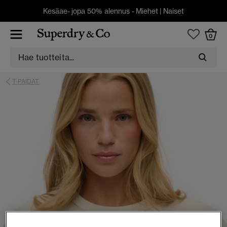
Kesäae- jopa 50% alennus -
Miehet
|
Naiset
0
T-PAIDAT