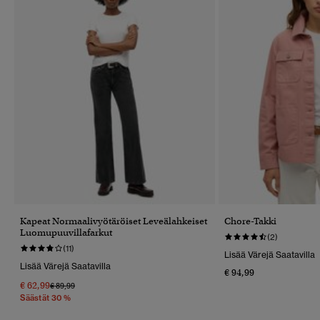
Kapeat Normaalivyötäröiset Leveälahkeiset
Chore-Takki
Luomupuuvillafarkut
(2)
(11)
Lisää Värejä Saatavilla
Lisää Värejä Saatavilla
€ 94,99
€ 62,99
Hinta Alennettu Hinnasta
Hintaan
€ 89,99
Säästät 30 %