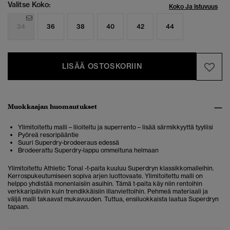
Valitse Koko:
Koko Ja Istuvuus
34
36
38
40
42
44
LISÄÄ OSTOSKORIIN
Muokkaajan huomautukset
Ylimitoitettu malli – liioiteltu ja superrento – lisää särmikkyyttä tyyliisi
Pyöreä resoripääntie
Suuri Superdry-brodeeraus edessä
Brodeerattu Superdry-lappu ommeltuna helmaan
Ylimitoitettu Athletic Tonal -t-paita kuuluu Superdryn klassikkomalleihin.
Kerrospukeutumiseen sopiva arjen luottovaate. Ylimitoitettu malli on
helppo yhdistää monenlaisiin asuihin. Tämä t-paita käy niin rentoihin
verkkaripäiviin kuin trendikkäisiin illanviettoihin. Pehmeä materiaali ja
väljä malli takaavat mukavuuden. Tuttua, ensiluokkaista laatua Superdryn
tapaan.