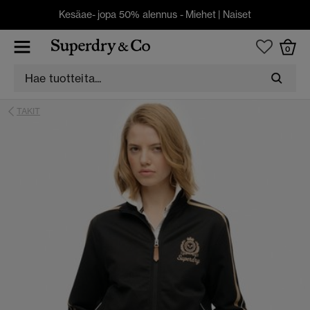
Kesäae- jopa 50% alennus -
Miehet
|
Naiset
0
TAKIT