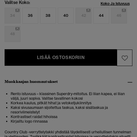
Valitse Koko:
Koko Ja Istuvuus
34
36
38
40
42
44
46
48
LISÄÄ OSTOSKORIIN
Muokkaajan huomautukset
Rento istuvuus – klassinen Superdry-mitoitus. Ei liian kapea, ei liian
väljä, juuri sopiva. Valitse tavallinen kokosi
Korkea kaulus, pitkät hihat ja vetoketjukiinnitys
Kaksi sivusaumaan sijoitettua taskua, kaksi sisätaskua ja
resoriviimeistelyt
Kontrastiset raidat hihoissa
Kirjailtu logo rinnassa
Country Club -verryttelytakki yhdistää täydellisesti urheilullisen tunnelman
ja ylellisyyden. Tyylikkäät kontrastiraidat hihoissa ja verryttelytakin siluetti