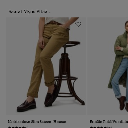
Saatat Myös Pitää...
Keskikorkeat Slim Sateen -housut
Erittäin Pitkä Vuorilli
(1)
(10)