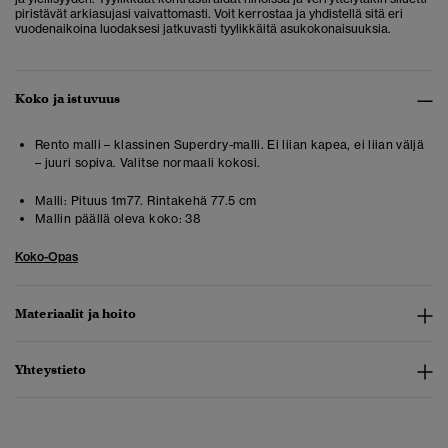
piristävät arkiasujasi vaivattomasti. Voit kerrostaa ja yhdistellä sitä eri
vuodenaikoina luodaksesi jatkuvasti tyylikkäitä asukokonaisuuksia.
Koko ja istuvuus
Rento malli – klassinen Superdry-malli. Ei liian kapea, ei liian väljä
– juuri sopiva. Valitse normaali kokosi.
Malli:
Pituus 1m77. Rintakehä 77.5 cm
Mallin päällä oleva koko:
38
Koko-Opas
Materiaalit ja hoito
Yhteystieto