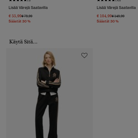
Lisää Värejä Saatavilla
Lisää Värejä Saatavilla
€ 55,99
€ 104,99
Hinta Alennettu Hinnasta
Hintaan
Hinta Alennettu
Hintaan
€ 79,99
€ 149,99
Säästät 30 %
Säästät 30 %
Käytä Sitä...