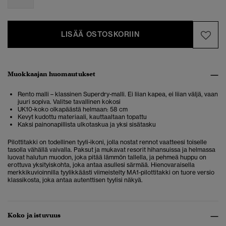
LISÄÄ OSTOSKORIIN
Muokkaajan huomautukset
Rento malli – klassinen Superdry-malli. Ei liian kapea, ei liian väljä, vaan
juuri sopiva. Valitse tavallinen kokosi
UK10-koko olkapäästä helmaan: 58 cm
Kevyt kudottu materiaali, kauttaaltaan topattu
Kaksi painonapillista ulkotaskua ja yksi sisätasku
Pilottitakki on todellinen tyyli-ikoni, jolla nostat rennot vaatteesi toiselle
tasolla vähällä vaivalla. Paksut ja mukavat resorit hihansuissa ja helmassa
luovat halutun muodon, joka pitää lämmön tallella, ja pehmeä huppu on
erottuva yksityiskohta, joka antaa asullesi särmää. Hienovaraisella
merkkikuvioinnilla tyylikkäästi viimeistelty MA1-pilottitakki on tuore versio
klassikosta, joka antaa autenttisen tyylisi näkyä.
Koko ja istuvuus