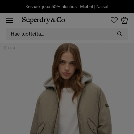
Kesäae- jopa 50% alennus -
Miehet
|
Naiset
0
TAKIT