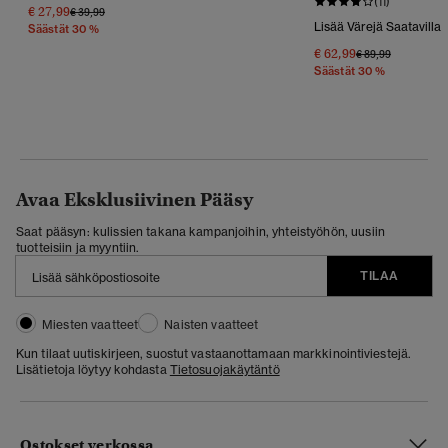
(11)
€ 27,99
Hinta Alennettu Hinnasta
Hintaan
€ 39,99
Lisää Värejä Saatavilla
Säästät 30 %
€ 62,99
Hinta Alennettu 
Hintaan
€ 89,99
Säästät 30 %
Avaa Eksklusiivinen Pääsy
Saat pääsyn: kulissien takana kampanjoihin, yhteistyöhön, uusiin
tuotteisiin ja myyntiin.
TILAA
Miesten vaatteet
Naisten vaatteet
Kun tilaat uutiskirjeen, suostut vastaanottamaan markkinointiviestejä.
Lisätietoja löytyy kohdasta
Tietosuojakäytäntö
Ostokset verkossa