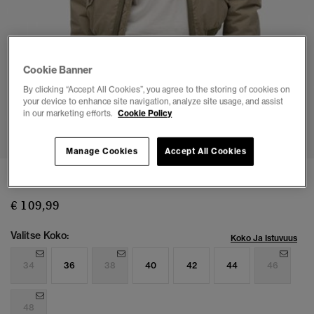
Cookie Banner
By clicking “Accept All Cookies”, you agree to the storing of cookies on
your device to enhance site navigation, analyze site usage, and assist
in our marketing efforts.
Cookie Policy
1
2
3
4
5
6
7
Manage Cookies
Accept All Cookies
Hupullinen MA1-pilottitakki
€ 109,99
Valitse Koko:
Koko Ja Istuvuus
34
36
38
40
42
44
46
48