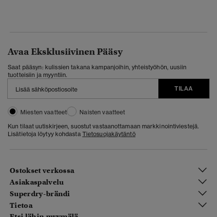
Avaa Eksklusiivinen Pääsy
Saat pääsyn: kulissien takana kampanjoihin, yhteistyöhön, uusiin
tuotteisiin ja myyntiin.
TILAA
Miesten vaatteet
Naisten vaatteet
Kun tilaat uutiskirjeen, suostut vastaanottamaan markkinointiviestejä.
Lisätietoja löytyy kohdasta
Tietosuojakäytäntö
Ostokset verkossa
Asiakaspalvelu
Superdry-brändi
Tietoa
Etsi lähin myymälä