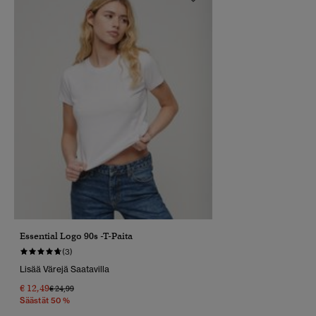
Essential Logo 90s -T-Paita
(3)
Lisää Värejä Saatavilla
€ 12,49
Hinta Alennettu Hinnasta
Hintaan
€ 24,99
Säästät 50 %