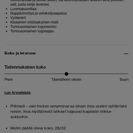
asti, josta lahje levenee.
Luomupuuvillaa
Nappikiinnitys ja vetoketjusepalus
Vyölenkit
Klassinen viisitaskuinen malli
Tunnusomainen logomerkki
Tunnusomainen logolappu
Koko ja istuvuus
Todenmukainen koko
Pieni
Täsmälleen oikein
Suuri
Lue Arvosteluja
Pillimalli – vain hiukan venymisvaraa istuen ihoa vasten vyötäröstä
reisiin. Ihoa myötäilevät lahkeet loppuvat kapeisiin nilkka-
aukkoihin.
Mallin päällä oleva koko:
28/32