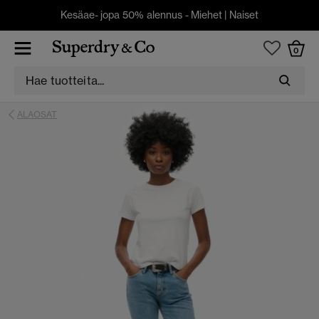
Kesäae- jopa 50% alennus -
Miehet
|
Naiset
0
ALAOSAT