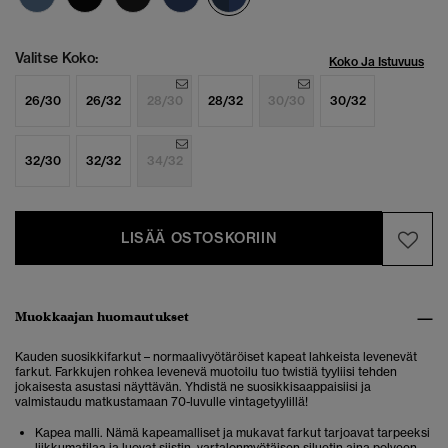
Valitse Koko:
Koko Ja Istuvuus
26/30
26/32
28/30
28/32
30/30
30/32
32/30
32/32
34/32
LISÄÄ OSTOSKORIIN
Muokkaajan huomautukset
Kauden suosikkifarkut – normaalivyötäröiset kapeat lahkeista levenevät
farkut. Farkkujen rohkea levenevä muotoilu tuo twistiä tyyliisi tehden
jokaisesta asustasi näyttävän. Yhdistä ne suosikkisaappaisiisi ja
valmistaudu matkustamaan 70-luvulle vintagetyylillä!
Kapea malli. Nämä kapeamalliset ja mukavat farkut tarjoavat tarpeeksi
liikkumatilaa ja luovat siistin, vartalonmyötäisen siluetin aina polveen