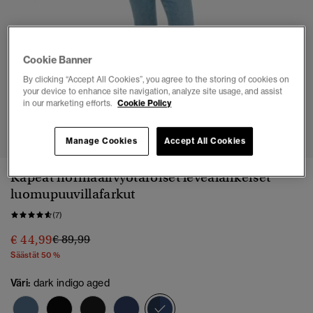
Cookie Banner
By clicking “Accept All Cookies”, you agree to the storing of cookies on
your device to enhance site navigation, analyze site usage, and assist
in our marketing efforts.
Cookie Policy
1
2
3
4
5
6
Manage Cookies
Accept All Cookies
Kapeat normaalivyötäröiset leveälahkeiset
luomupuuvillafarkut
(7)
Hinta alennettu hinnasta
hintaan
€ 44,99
€ 89,99
Säästät 50 %
Väri:
dark indigo aged
valittu