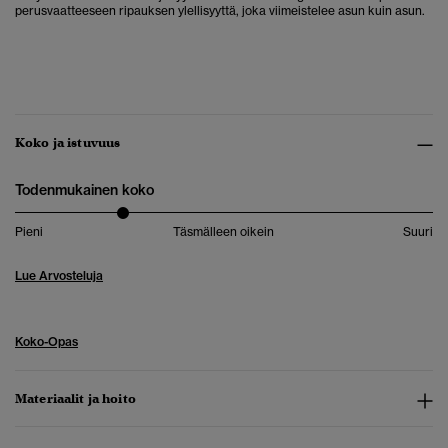
perusvaatteeseen ripauksen ylellisyyttä, joka viimeistelee asun kuin asun.
Koko ja istuvuus
Todenmukainen koko
Pieni
Täsmälleen oikein
Suuri
Lue Arvosteluja
Koko-Opas
Materiaalit ja hoito