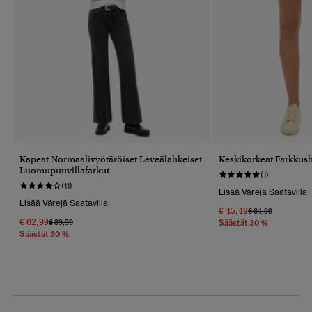
Kapeat Normaalivyötäröiset Leveälahkeiset
Keskikorkeat Farkkush
Luomupuuvillafarkut
(1)
(11)
Lisää Värejä Saatavilla
Lisää Värejä Saatavilla
€ 45,49
Hinta Alennettu 
Hintaan
€ 64,99
€ 62,99
Hinta Alennettu Hinnasta
Hintaan
€ 89,99
Säästät 30 %
Säästät 30 %