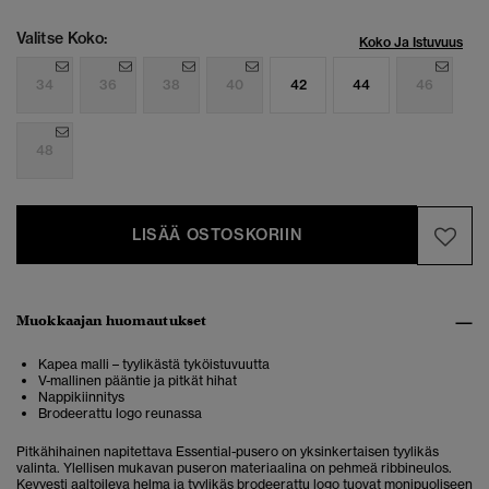
Valitse Koko:
Koko Ja Istuvuus
34
36
38
40
42
44
46
48
LISÄÄ OSTOSKORIIN
Muokkaajan huomautukset
Kapea malli – tyylikästä tyköistuvuutta
V-mallinen pääntie ja pitkät hihat
Nappikiinnitys
Brodeerattu logo reunassa
Pitkähihainen napitettava Essential-pusero on yksinkertaisen tyylikäs
valinta. Ylellisen mukavan puseron materiaalina on pehmeä ribbineulos.
Kevyesti aaltoileva helma ja tyylikäs brodeerattu logo tuovat monipuoliseen