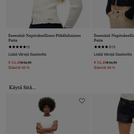
Essential-Napituksellinen Pitkähihainen
Essential-Napituksell
Paita
Paita
(1)
(1)
Lisää Värejä Saatavilla
Lisää Värejä Saatavilla
€ 24,49
€ 24,49
Hinta Alennettu Hinnasta
Hintaan
Hinta Alennettu 
Hintaan
€ 34,99
€ 34,99
Säästät 30 %
Säästät 30 %
Käytä Sitä...