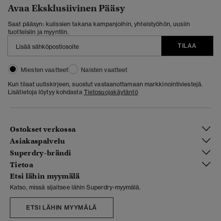
Avaa Eksklusiivinen Pääsy
Saat pääsyn: kulissien takana kampanjoihin, yhteistyöhön, uusiin
tuotteisiin ja myyntiin.
TILAA
Miesten vaatteet
Naisten vaatteet
Kun tilaat uutiskirjeen, suostut vastaanottamaan markkinointiviestejä.
Lisätietoja löytyy kohdasta
Tietosuojakäytäntö
Ostokset verkossa
Asiakaspalvelu
Superdry-brändi
Tietoa
Etsi lähin myymälä
Katso, missä sijaitsee lähin Superdry-myymälä.
ETSI LÄHIN MYYMÄLÄ