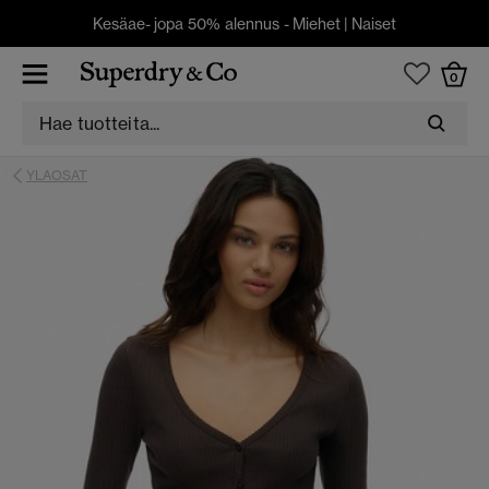
Kesäae- jopa 50% alennus -
Miehet
|
Naiset
0
YLAOSAT