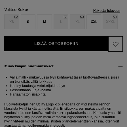
Valitse Koko:
Koko Ja Istuvuus
XS
S
M
L
XL
XXL
XXXL
LISÄÄ OSTOSKORIIN
Muokkaajan huomautukset
Väljä malli – mukavuus ja tyyli kohtaavat tässä luottovaatteessa, jossa
on trendikäs väljä leikkaus
Henley-kaulus ja vetoketjukiinnitys
Resorihihansuut ja -helma
Harjaamaton sisäpinta
Puolivetoketjullinen Utility Logo -collegepaita on yhdistelmä rennon
klassista tyyliä ja käytännöllisyyttä. Ensiluokkaisen mukava paita on
vuodesta toiseen kestävä valinta kerrospukeutumiseen. Kaulusta ympäröi
näyttävän hillitty, paidan väriä vastaava logobrodeeraus, joka sulautuu
hyvin yhteen muiden minimalististen brändielementtien kanssa, joten voit
asustaa tämän collegepaidan helposti.