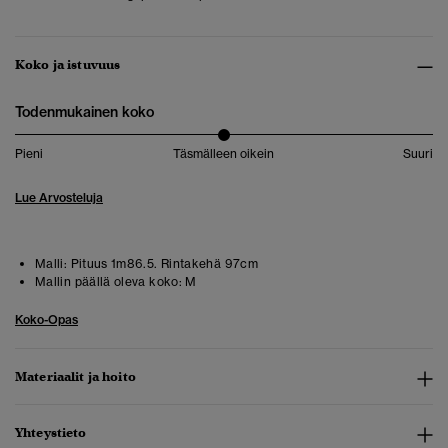
Koko ja istuvuus
Todenmukainen koko
Pieni
Täsmälleen oikein
Suuri
Lue Arvosteluja
Malli:
Pituus 1m86.5. Rintakehä 97cm
Mallin päällä oleva koko:
M
Koko-Opas
Materiaalit ja hoito
Yhteystieto