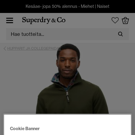
Kesäae- jopa 50% alennus -
Miehet
|
Naiset
0
HUPPARIT JA COLLEGEPAIDAT
Cookie Banner