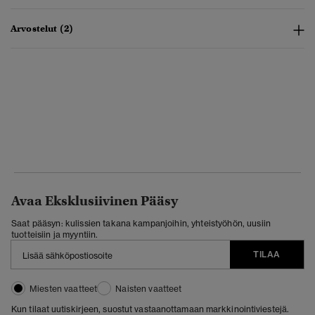
Arvostelut (2)
Avaa Eksklusiivinen Pääsy
Saat pääsyn: kulissien takana kampanjoihin, yhteistyöhön, uusiin
tuotteisiin ja myyntiin.
TILAA
Miesten vaatteet
Naisten vaatteet
Kun tilaat uutiskirjeen, suostut vastaanottamaan markkinointiviestejä.