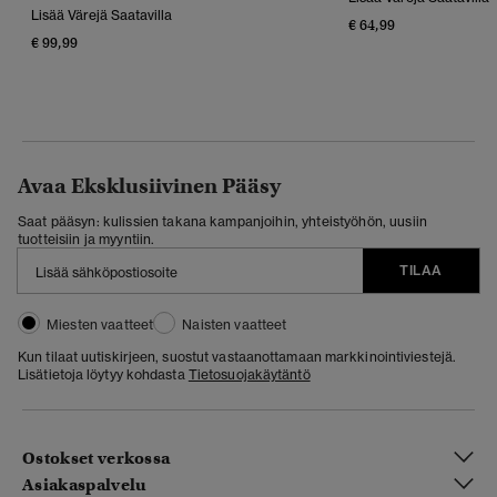
Lisää Värejä Saatavilla
€ 64,99
€ 99,99
Avaa Eksklusiivinen Pääsy
Saat pääsyn: kulissien takana kampanjoihin, yhteistyöhön, uusiin
tuotteisiin ja myyntiin.
TILAA
Miesten vaatteet
Naisten vaatteet
Kun tilaat uutiskirjeen, suostut vastaanottamaan markkinointiviestejä.
Lisätietoja löytyy kohdasta
Tietosuojakäytäntö
Ostokset verkossa
Asiakaspalvelu