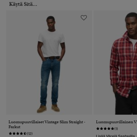
Käytä Sitä...
Luomupuuvillaiset Vintage Slim Straight -
Luomupuuvillainen V
Farkut
(1)
(12)
Lisää Värejä Saatavilla