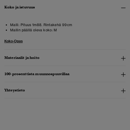
Koko ja istuvuus
Malli:
Pituus 1m88. Rintakehä 99cm
Mallin päällä oleva koko:
M
Koko-Opas
Materiaalit ja hoito
100-prosenttista muunnospuuvillaa
Yhteystieto