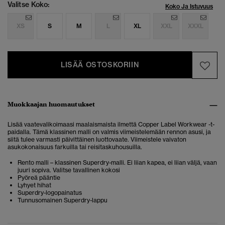
Valitse Koko:
Koko Ja Istuvuus
XS
S
M
L
XL
XXL
XXXL
LISÄÄ OSTOSKORIIN
Muokkaajan huomautukset
Lisää vaatevalikoimaasi maalaismaista ilmettä Copper Label Workwear -t-
paidalla. Tämä klassinen malli on valmis viimeistelemään rennon asusi, ja
siitä tulee varmasti päivittäinen luottovaate. Viimeistele vaivaton
asukokonaisuus farkuilla tai reisitaskuhousuilla.
Rento malli – klassinen Superdry-malli. Ei liian kapea, ei liian väljä, vaan
juuri sopiva. Valitse tavallinen kokosi
Pyöreä pääntie
Lyhyet hihat
Superdry-logopainatus
Tunnusomainen Superdry-lappu