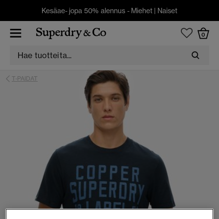
Kesäae- jopa 50% alennus -
Miehet
|
Naiset
0
T-PAIDAT