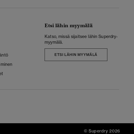
Etsi lähin myymälä
Katso, missä sijaitsee lähin Superdry-
myymälä.
äntö
ETSI LÄHIN MYYMÄLÄ
liminen
et
© Superdry 2026