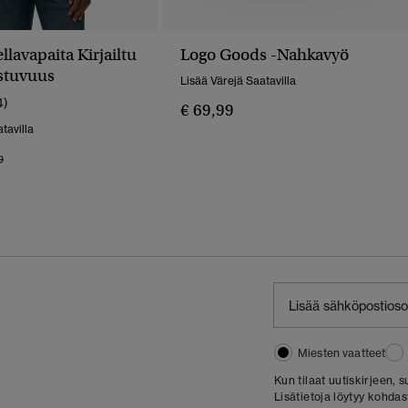
llavapaita Kirjailtu
Logo Goods -nahkavyö
stuvuus
Lisää Värejä Saatavilla
4)
€ 69,99
tavilla
 Alennettu Hinnasta
Hintaan
9
Miesten vaatteet
Kun tilaat uutiskirjeen,
Lisätietoja löytyy kohda