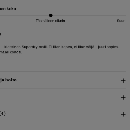
nen koko
Täsmälleen oikein
Suuri
a
 – klassinen Superdry-malli. Ei liian kapea, ei liian väljä – juuri sopiva.
rmaali kokosi.
 ja hoito
(4)