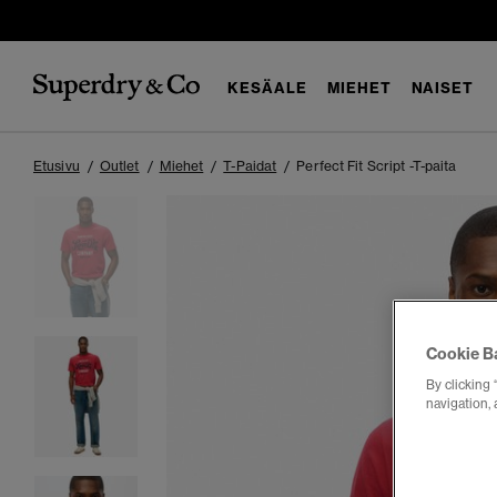
KESÄALE
MIEHET
NAISET
Etusivu
Outlet
Miehet
T-Paidat
Perfect Fit Script -T-paita
Cookie B
By clicking 
navigation, 