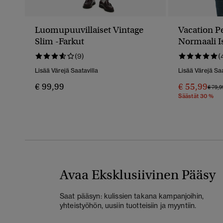
Luomupuuvillaiset Vintage
Vacation Pe
Slim -farkut
Normaali I
(9)
(
Lisää Värejä Saatavilla
Lisää Värejä Saa
€ 99,99
€ 55,99
Hinta
€ 79,9
Säästät 30 %
Avaa Eksklusiivinen Pääsy
Saat pääsyn: kulissien takana kampanjoihin,
yhteistyöhön, uusiin tuotteisiin ja myyntiin.