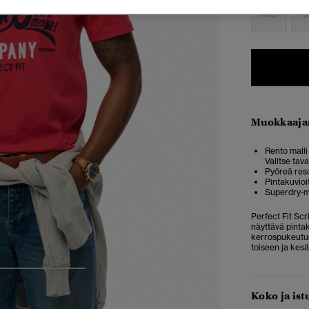
XXS
X
Muokkaaja
Rento malli 
Valitse tav
Pyöreä res
Pintakuvioi
Superdry-m
Perfect Fit Scr
näyttävä pintak
kerrospukeutumi
toiseen ja kesä
4
5
6
Koko ja ist