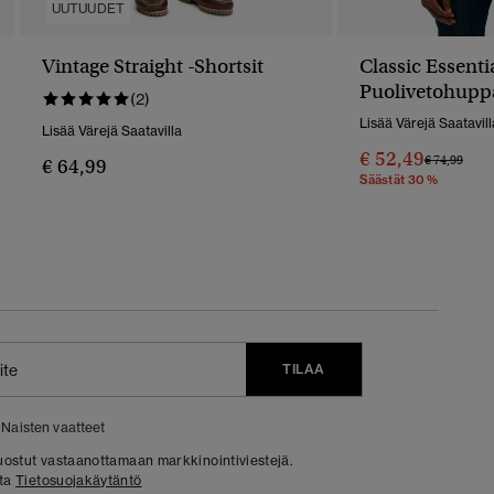
UUTUUDET
Vintage Straight -shortsit
Classic Essenti
Puolivetohupp
(2)
Lisää Värejä Saatavill
Lisää Värejä Saatavilla
€ 52,49
Hinta Alenn
Hint
€ 74,99
€ 64,99
Säästät 30 %
TILAA
Naisten vaatteet
 suostut vastaanottamaan markkinointiviestejä.
sta
Tietosuojakäytäntö