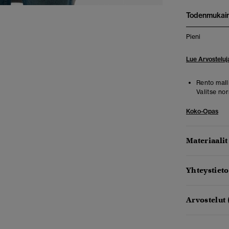
Todenmukai
Pieni
Lue Arvosteluj
Rento malli
Valitse no
Koko-Opas
Materiaalit
Yhteystieto
Arvostelut 