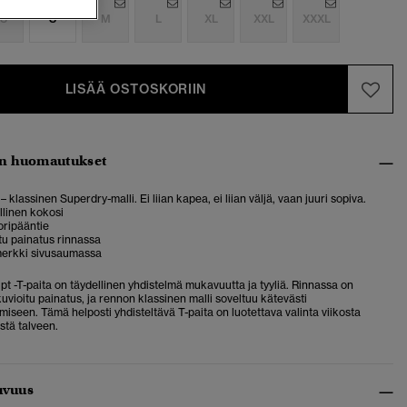
S
S
M
L
XL
XXL
XXXL
LISÄÄ OSTOSKORIIN
n huomautukset
– klassinen Superdry-malli. Ei liian kapea, ei liian väljä, vaan juuri sopiva.
allinen kokosi
oripääntie
tu painatus rinnassa
erkki sivusaumassa
ipt -T-paita on täydellinen yhdistelmä mukavuutta ja tyyliä. Rinnassa on
uvioitu painatus, ja rennon klassinen malli soveltuu kätevästi
seen. Tämä helposti yhdisteltävä T-paita on luotettava valinta viikosta
stä talveen.
uvuus