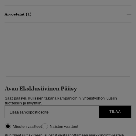
Arvostelut (1)
Avaa Eksklusiivinen Pääsy
Saat pääsyn: kulissien takana kampanjoihin, yhteistyöhön, uusiin
tuotteisiin ja myyntiin.
TILAA
Miesten vaatteet
Naisten vaatteet
Kun tilaat uutiskirjeen, suostut vastaanottamaan markkinointiviestejä.