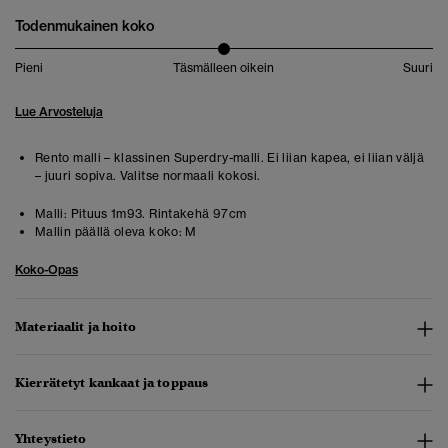
Todenmukainen koko
Pieni
Täsmälleen oikein
Suuri
Lue Arvosteluja
Rento malli – klassinen Superdry-malli. Ei liian kapea, ei liian väljä
– juuri sopiva. Valitse normaali kokosi.
Malli:
Pituus 1m93. Rintakehä 97cm
Mallin päällä oleva koko:
M
Koko-Opas
Materiaalit ja hoito
Kierrätetyt kankaat ja toppaus
Yhteystieto