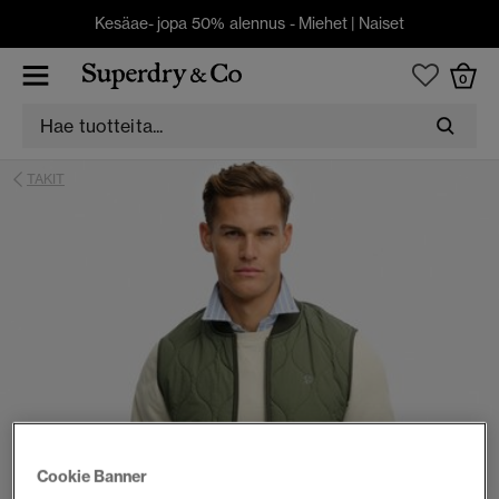
Kesäae- jopa 50% alennus -
Miehet
|
Naiset
0
TAKIT
Cookie Banner