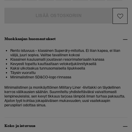
LISÄÄ OSTOSKORIIN
Muokkaajan huomautukset
Rento istuvuus – klassinen Superdry-mitoitus. Ei liian kapea, ei liian
väljä, juuri sopiva. Valitse tavallinen kokosi
Klassinen kaulusmalli joustavan resorimateriaalin kanssa
Kevyesti topattu kauttaaltaan vetoketjukiinnityksellä
Kaksi ulkotaskua tunnusomaisella lipukkeella
Täysin vuorattu
Minimalistinen SD&CO-logo rinnassa
Minimalistinen ja monikäyttöinen Military Liner -liivitakki on täydellinen
kerros välikausien säähän. Suunniteltu yhdistettäväksi vaivattomasti
lempineuleisiisi, sen kevyt tikkaus tarjoaa lämpöä ilman turhaa paksuutta.
Ajaton tyyli kohtaa jokapäiväisen mukavuuden; uusi vaatekaapin
peruspilari odottaa sinua.
Koko ja istuvuus