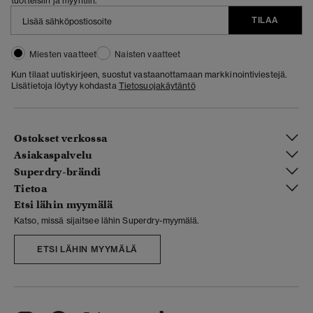
tuotteisiin ja myyntiin.
TILAA
Miesten vaatteet
Naisten vaatteet
Kun tilaat uutiskirjeen, suostut vastaanottamaan markkinointiviestejä.
Lisätietoja löytyy kohdasta
Tietosuojakäytäntö
Ostokset verkossa
Asiakaspalvelu
Superdry-brändi
Tietoa
Etsi lähin myymälä
Katso, missä sijaitsee lähin Superdry-myymälä.
ETSI LÄHIN MYYMÄLÄ