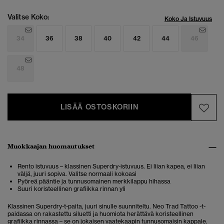
Valitse Koko:
Koko Ja Istuvuus
34
36
38
40
42
44
46
48
LISÄÄ OSTOSKORIIN
Muokkaajan huomautukset
Rento istuvuus – klassinen Superdry-istuvuus. Ei liian kapea, ei liian
väljä, juuri sopiva. Valitse normaali kokoasi
Pyöreä pääntie ja tunnusomainen merkkilappu hihassa
Suuri koristeellinen grafiikka rinnan yli
Klassinen Superdry-t-paita, juuri sinulle suunniteltu. Neo Trad Tattoo -t-
paidassa on rakastettu siluetti ja huomiota herättävä koristeellinen
grafiikka rinnassa – se on jokaisen vaatekaapin tunnusomaisin kappale.