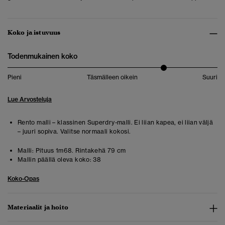
Koko ja istuvuus
Todenmukainen koko
Pieni
Täsmälleen oikein
Suuri
Lue Arvosteluja
Rento malli – klassinen Superdry-malli. Ei liian kapea, ei liian väljä
– juuri sopiva. Valitse normaali kokosi.
Malli:
Pituus 1m68. Rintakehä 79 cm
Mallin päällä oleva koko:
38
Koko-Opas
Materiaalit ja hoito