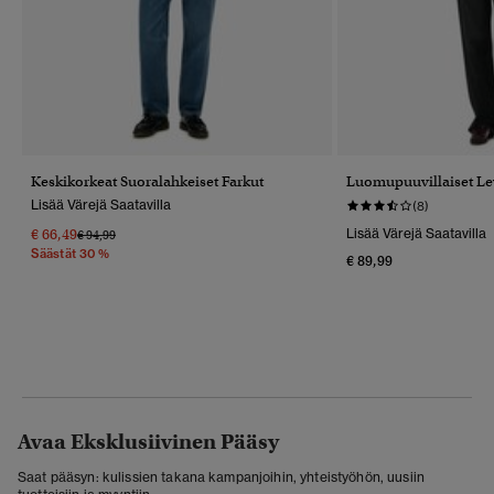
Keskikorkeat Suoralahkeiset Farkut
Luomupuuvillaiset Le
Lisää Värejä Saatavilla
(8)
€ 66,49
Lisää Värejä Saatavilla
Hinta Alennettu Hinnasta
Hintaan
€ 94,99
Säästät 30 %
€ 89,99
Avaa Eksklusiivinen Pääsy
Saat pääsyn: kulissien takana kampanjoihin, yhteistyöhön, uusiin