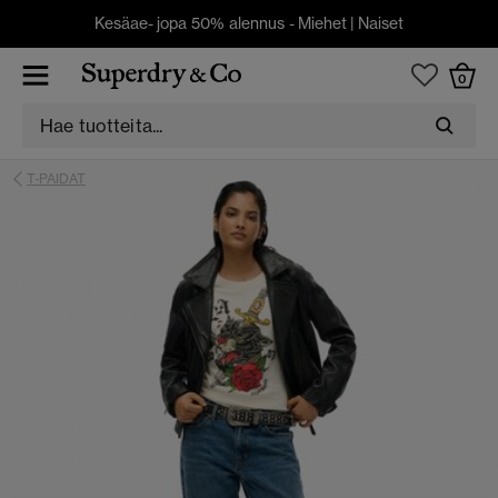
Kesäae- jopa 50% alennus -
Miehet
|
Naiset
0
T-PAIDAT