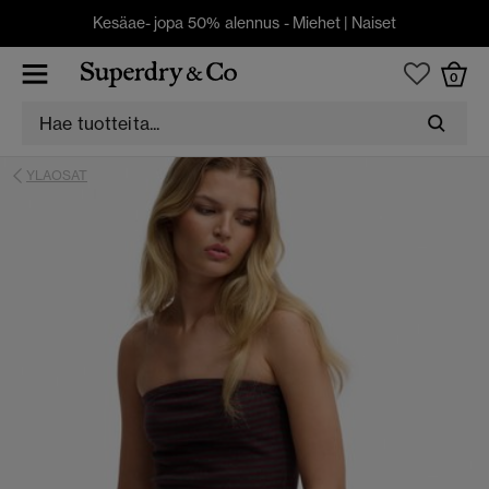
Kesäae- jopa 50% alennus -
Miehet
|
Naiset
0
YLAOSAT