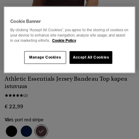
Cookie Banner
By clicking “Accept All Cookies”, you agree to the storing of cookies on
your device to enhance site navigation, analyze site usage, and assist
in our marketing efforts.
Cookie Policy
1
2
3
4
5
6
7
Manage Cookies
Accept All Cookies
Athletic Essentials Jersey Bandeau Top kapea
istuvuus
(2)
€ 22,99
Väri:
port red stripe
valittu