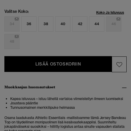
Valitse Koko:
Koko Ja Istuvuus
34
36
38
40
42
44
46
48
LISÄÄ OSTOSKORIIN
Muokkaajan huomautukset
Kapea istuvuus – istuu lähellä vartaloa viimeistellyn ilmeen luomiseksi
Joustava pääntie
Tunnusomainen merkkilipuke helmassa
Osana laadukasta Athletic Essentials -mallistoamme tämä Jersey Bandeau
Top on täydellinen monipuolinen lisä kesävaatekaappiisi. Suunniteltu
jokapäiväiseksi suosikiksi – hillitty logistus antaa sinulle vapauden stailata
se koko sesongin ajan.