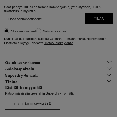
Saat pääsyn: kulissien takana kampanjoihin, yhteistyöhön, uusiin
tuotteisiin ja myyntiin.
TILAA
Miesten vaatteet
Naisten vaatteet
Kun tilaat uutiskirjeen, suostut vastaanottamaan markkinointiviestejä.
Lisätietoja löytyy kohdasta
Tietosuojakäytäntö
Ostokset verkossa
Asiakaspalvelu
Superdry-brändi
Tietoa
Etsi lähin myymälä
Katso, missä sijaitsee lähin Superdry-myymälä.
ETSI LÄHIN MYYMÄLÄ