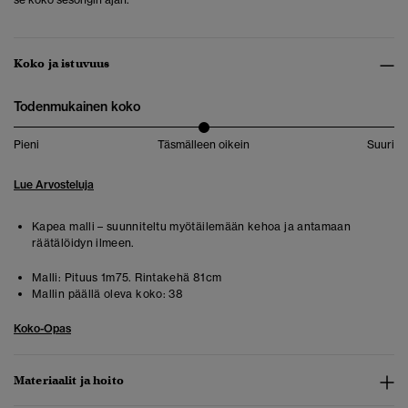
Koko ja istuvuus
Todenmukainen koko
Pieni
Täsmälleen oikein
Suuri
Lue Arvosteluja
Kapea malli – suunniteltu myötäilemään kehoa ja antamaan
räätälöidyn ilmeen.
Malli:
Pituus 1m75. Rintakehä 81cm
Mallin päällä oleva koko:
38
Koko-Opas
Materiaalit ja hoito