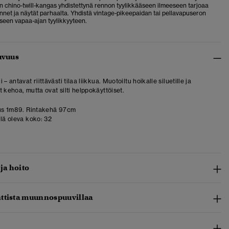
en chino-twill-kangas yhdistettynä rennon tyylikkääseen ilmeeseen tarjoaa
unnet ja näytät parhaalta. Yhdistä vintage-pikeepaidan tai pellavapuseron
iseen vapaa-ajan tyylikkyyteen.
uvuus
 – antavat riittävästi tilaa liikkua. Muotoiltu hoikalle siluetille ja
 kehoa, mutta ovat silti helppokäyttöiset.
us 1m89. Rintakehä 97cm
llä oleva koko:
32
 ja hoito
ttista muunnospuuvillaa