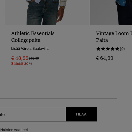
Athletic Essentials
Vintage Loom 
Collegepaita
Paita
Lisää Värejä Saatavilla
(2)
€ 48,99
€ 64,99
Hinta Alennettu Hinnasta
Hintaan
€ 69,99
Säästät 30 %
TILAA
Naisten vaatteet