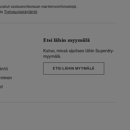
 suostut vastaanottamaan markkinointiviestejä.
sta
Tietosuojakäytäntö
Etsi lähin myymälä
Katso, missä sijaitsee lähin Superdry-
myymälä.
äntö
ETSI LÄHIN MYYMÄLÄ
liminen
et