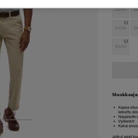
28/30
28
34/34
3
40/34
Muokkaaja
Kapea istuv
leikattu sii
Nappisolki 
Vyölenkit
3
4
5
Kaksi sivut
Jotkut asiat ku