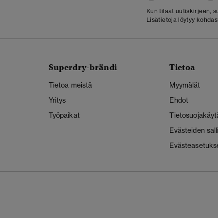
Kun tilaat uutiskirjeen,
Lisätietoja löytyy kohda
Superdry-brändi
Tietoa
Tietoa meistä
Myymälät
Yritys
Ehdot
Työpaikat
Tietosuojakäyt
Evästeiden sal
Evästeasetuks