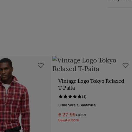
Vintage Logo Tokyo Relaxed
T-Paita
(1)
Lisää Värejä Saatavilla
€ 27,99
Hinta Alennettu Hinnasta
Hintaan
€ 39,99
Säästät 30 %