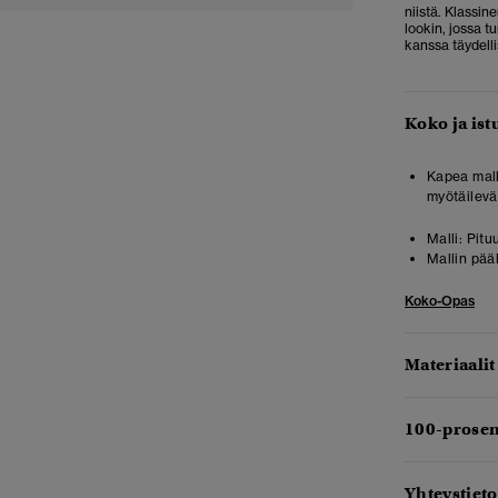
niistä. Klassin
lookin, jossa t
kanssa täydell
Koko ja ist
Kapea malli
myötäilevät
Malli:
Pitu
Mallin pää
Koko-Opas
Materiaalit
100-prosen
Yhteystieto