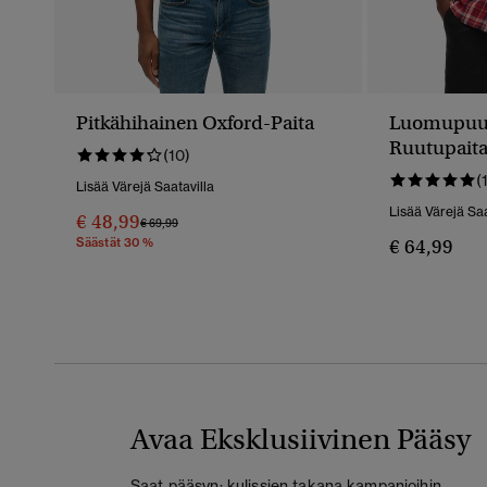
Pitkähihainen Oxford-Paita
Luomupuuvi
Ruutupait
(10)
(
Lisää Värejä Saatavilla
Lisää Värejä Saa
€ 48,99
Hinta Alennettu Hinnasta
Hintaan
€ 69,99
Säästät 30 %
€ 64,99
Avaa Eksklusiivinen Pääsy
Saat pääsyn: kulissien takana kampanjoihin,