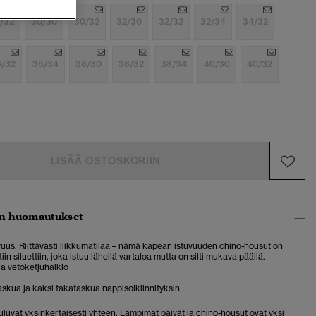
/32
30/30
30/32
32/30
32/32
32/34
34/32
6/32
36/34
38/30
38/32
38/34
40/30
40/32
LISÄÄ OSTOSKORIIN
n huomautukset
uus. Riittävästi liikkumatilaa – nämä kapean istuvuuden chino-housut on
stiin siluettiin, joka istuu lähellä vartaloa mutta on silti mukava päällä.
ja vetoketjuhalkio
askua ja kaksi takataskua nappisolkiinnityksin
uluvat yksinkertaisesti yhteen. Lämpimät päivät ja chino-housut ovat yksi