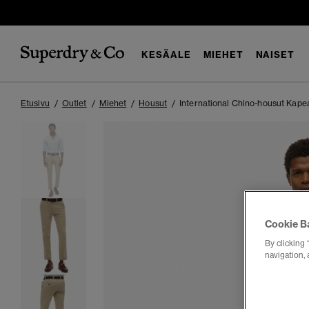
KESÄALE
MIEHET
NAISET
Etusivu
Outlet
Miehet
Housut
International Chino-housut Kape
Cookie B
By clicking 
navigation, 