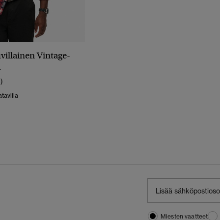
llainen Vintage-
a
1)
tavilla
Miesten vaatteet