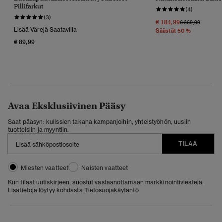
Pillifarkut
(4)
(3)
€ 184,99
Hinta Alennettu
Hintaan
€ 369,99
Lisää Värejä Saatavilla
Säästät 50 %
€ 89,99
Avaa Eksklusiivinen Pääsy
Saat pääsyn: kulissien takana kampanjoihin, yhteistyöhön, uusiin
tuotteisiin ja myyntiin.
TILAA
Miesten vaatteet
Naisten vaatteet
Kun tilaat uutiskirjeen, suostut vastaanottamaan markkinointiviestejä.
Lisätietoja löytyy kohdasta
Tietosuojakäytäntö