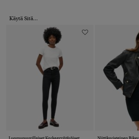
Käytä Sitä...
Luomupuuvillaiset Korkeavyötäröiset
Niittikoristeinen Bike