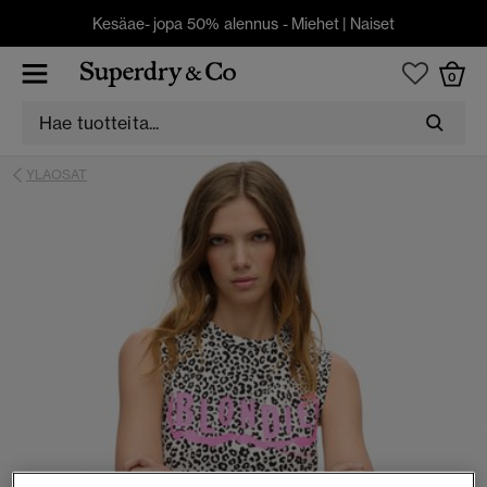
Kesäae- jopa 50% alennus -
Miehet
|
Naiset
0
YLAOSAT