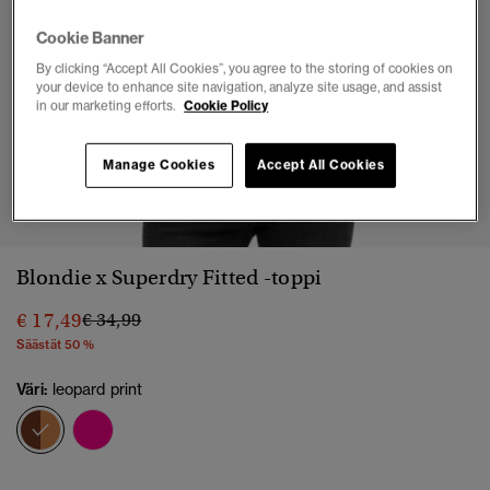
Cookie Banner
By clicking “Accept All Cookies”, you agree to the storing of cookies on
your device to enhance site navigation, analyze site usage, and assist
in our marketing efforts.
Cookie Policy
Manage Cookies
Accept All Cookies
1
2
3
4
5
6
7
Blondie x Superdry Fitted -toppi
Hinta alennettu hinnasta
hintaan
€ 17,49
€ 34,99
Säästät 50 %
Väri:
leopard print
valittu