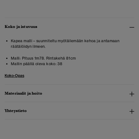
Koko ja istuvuus
Kapea malli – suunniteltu myötäilemään kehoa ja antamaan
räätälöidyn ilmeen.
Malli:
Pituus 1m78. Rintakehä 81cm
Mallin päällä oleva koko:
38
Koko-Opas
Materiaalit ja hoito
Yhteystieto