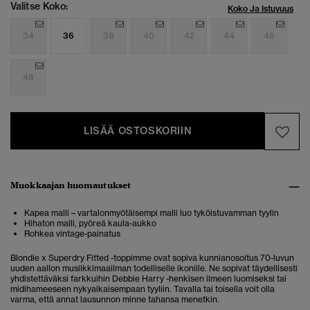
Valitse Koko:
Koko Ja Istuvuus
34
36
38
40
42
44
46
48
LISÄÄ OSTOSKORIIN
Muokkaajan huomautukset
Kapea malli – vartalonmyötäisempi malli luo tyköistuvamman tyylin
Hihaton malli, pyöreä kaula-aukko
Rohkea vintage-painatus
Blondie x Superdry Fitted -toppimme ovat sopiva kunnianosoitus 70-luvun
uuden aallon musiikkimaailman todelliselle ikonille. Ne sopivat täydellisesti
yhdistettäväksi farkkuihin Debbie Harry -henkisen ilmeen luomiseksi tai
midihameeseen nykyaikaisempaan tyyliin. Tavalla tai toisella voit olla
varma, että annat lausunnon minne tahansa menetkin.