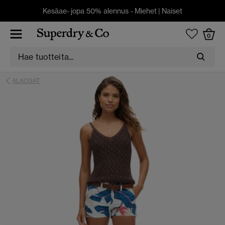
Kesäae- jopa 50% alennus -
Miehet
|
Naiset
0
ALAOSAT