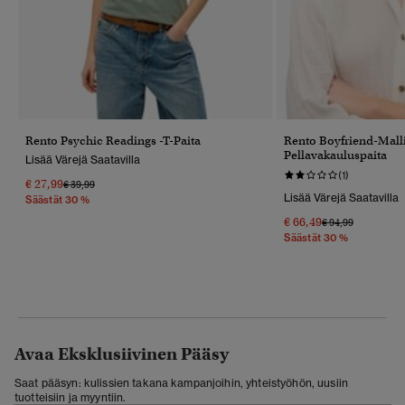
Rento Psychic Readings -T-Paita
Rento Boyfriend-Mall
Pellavakauluspaita
Lisää Värejä Saatavilla
(1)
€ 27,99
Hinta Alennettu Hinnasta
Hintaan
€ 39,99
Lisää Värejä Saatavilla
Säästät 30 %
€ 66,49
Hinta Alennettu 
Hintaan
€ 94,99
Säästät 30 %
Avaa Eksklusiivinen Pääsy
Saat pääsyn: kulissien takana kampanjoihin, yhteistyöhön, uusiin
tuotteisiin ja myyntiin.