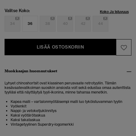
Valitse Koko:
Koko Ja Istuvuus
34
36
38
40
42
44
LISÄÄ OSTOSKORIIN
Muokkaajan huomautukset
Lyhyet chinoshortsit ovat klassinen perusvaate retrotyyliin. Tämän
kesävaatevalikoiman suosikin ansiosta voit sekä edustaa omaa autenttista
tyyliäsi että näyttäytyä tyyli-ikonina, minne tahansa menetkin.
Kapea malli – vartalonmyötäisempi malli luo tyköistuvamman tyylin
Vyölenkit
Nappi- ja vetoketjukiinnitys
Kaksi vyötärötaskua
Kaksi takataskua
Vintagetyylinen Superdry-logomerkki