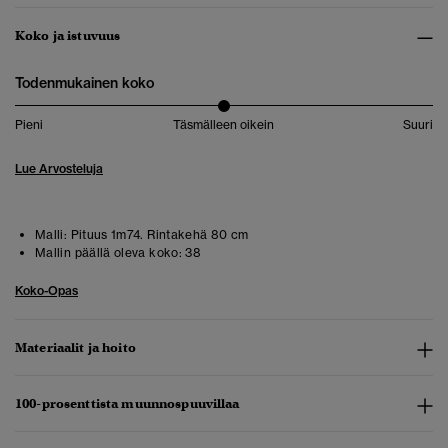
Koko ja istuvuus
Todenmukainen koko
Pieni
Täsmälleen oikein
Suuri
Lue Arvosteluja
Malli:
Pituus 1m74. Rintakehä 80 cm
Mallin päällä oleva koko:
38
Koko-Opas
Materiaalit ja hoito
100-prosenttista muunnospuuvillaa