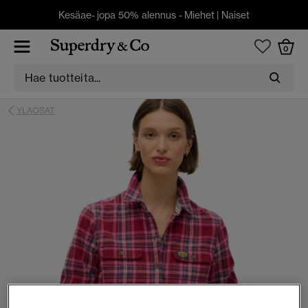
Kesäae- jopa 50% alennus -
Miehet
|
Naiset
0
YLAOSAT