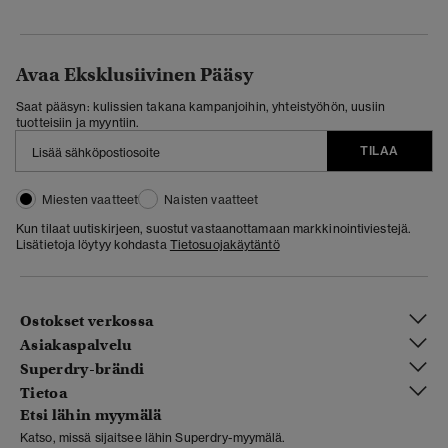
Avaa Eksklusiivinen Pääsy
Saat pääsyn: kulissien takana kampanjoihin, yhteistyöhön, uusiin
tuotteisiin ja myyntiin.
TILAA
Miesten vaatteet
Naisten vaatteet
Kun tilaat uutiskirjeen, suostut vastaanottamaan markkinointiviestejä.
Lisätietoja löytyy kohdasta
Tietosuojakäytäntö
Ostokset verkossa
Asiakaspalvelu
Superdry-brändi
Tietoa
Etsi lähin myymälä
Katso, missä sijaitsee lähin Superdry-myymälä.