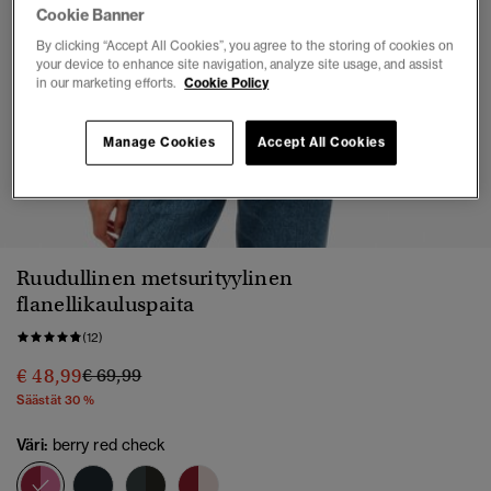
Cookie Banner
By clicking “Accept All Cookies”, you agree to the storing of cookies on
your device to enhance site navigation, analyze site usage, and assist
in our marketing efforts.
Cookie Policy
Manage Cookies
Accept All Cookies
1
2
3
4
5
6
7
8
Ruudullinen metsurityylinen
flanellikauluspaita
(12)
Hinta alennettu hinnasta
hintaan
€ 48,99
€ 69,99
Säästät 30 %
Väri:
berry red check
valittu