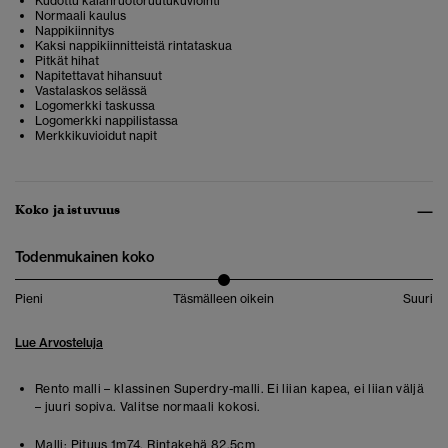
Kudottu kalanruotoruutukuviointi
Normaali kaulus
Nappikiinnitys
Kaksi nappikiinnitteistä rintataskua
Pitkät hihat
Napitettavat hihansuut
Vastalaskos selässä
Logomerkki taskussa
Logomerkki nappilistassa
Merkkikuvioidut napit
Koko ja istuvuus
Todenmukainen koko
Pieni
Täsmälleen oikein
Suuri
Lue Arvosteluja
Rento malli – klassinen Superdry-malli. Ei liian kapea, ei liian väljä
– juuri sopiva. Valitse normaali kokosi.
Malli:
Pituus 1m74. Rintakehä 82.5cm