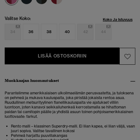
Valitse Koko:
Koko Ja Istuvuus
34
36
38
40
42
44
LISÄÄ OSTOSKORIIN
Muokkaajan huomautukset
Parantelimme amerikkalaisen ulkoilmaelämän perusvaatetta, ja tuloksena
on pehmeä ja mukava kauluspaita, joka piristää jokaista rentoa asua.
Ruudullinen metsurityylinen flanellikauluspaita vie ajatukset villiin
luontoon, joten kanavoi seikkailuhenkeä kerrostamalla se hihattoman
paidan tai camitopin päälle ja yhdistä asuun toinen pohjoisamerikkalainen
luottovaate: farkut.
Rento malli – klassinen Superdry-malli. Ei liian kapea, ei liian väljä, vaan
juuri sopiva. Valitse tavallinen kokosi
Pehmeä harjattu puuvillakangas