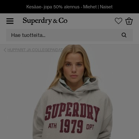
Kesäae- jopa 50% alennus -
Miehet
|
Naiset
0
HUPPARIT JA COLLEGEPAIDAT