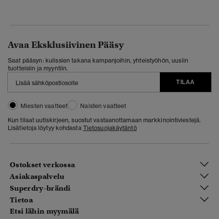
Avaa Eksklusiivinen Pääsy
Saat pääsyn: kulissien takana kampanjoihin, yhteistyöhön, uusiin
tuotteisiin ja myyntiin.
TILAA
Miesten vaatteet
Naisten vaatteet
Kun tilaat uutiskirjeen, suostut vastaanottamaan markkinointiviestejä.
Lisätietoja löytyy kohdasta
Tietosuojakäytäntö
Ostokset verkossa
Asiakaspalvelu
Superdry-brändi
Tietoa
Etsi lähin myymälä