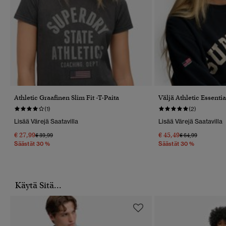
Athletic Graafinen Slim Fit -T-Paita
Väljä Athletic Essenti
(1)
(2)
Lisää Värejä Saatavilla
Lisää Värejä Saatavilla
€ 27,99
€ 45,49
Hinta Alennettu Hinnasta
Hintaan
Hinta Alennettu 
Hintaan
€ 39,99
€ 64,99
Säästät 30 %
Säästät 30 %
Käytä Sitä...