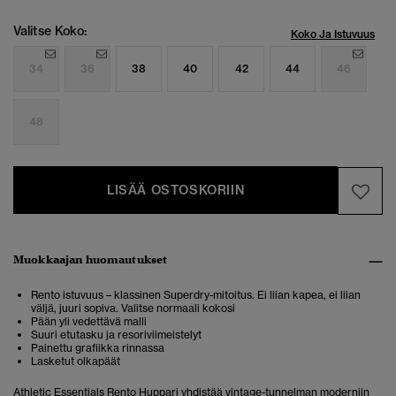
Valitse Koko:
Koko Ja Istuvuus
34
36
38
40
42
44
46
48
LISÄÄ OSTOSKORIIN
Muokkaajan huomautukset
Rento istuvuus – klassinen Superdry-mitoitus. Ei liian kapea, ei liian
väljä, juuri sopiva. Valitse normaali kokosi
Pään yli vedettävä malli
Suuri etutasku ja resoriviimeistelyt
Painettu grafiikka rinnassa
Lasketut olkapäät
Athletic Essentials Rento Huppari yhdistää vintage-tunnelman moderniin