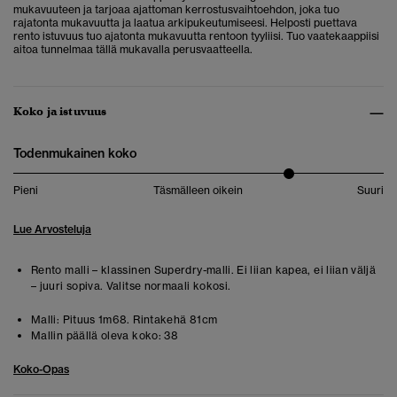
mukavuuteen ja tarjoaa ajattoman kerrostusvaihtoehdon, joka tuo
rajatonta mukavuutta ja laatua arkipukeutumiseesi. Helposti puettava
rento istuvuus tuo ajatonta mukavuutta rentoon tyyliisi. Tuo vaatekaappiisi
aitoa tunnelmaa tällä mukavalla perusvaatteella.
Koko ja istuvuus
Todenmukainen koko
Pieni
Täsmälleen oikein
Suuri
Lue Arvosteluja
Rento malli – klassinen Superdry-malli. Ei liian kapea, ei liian väljä
– juuri sopiva. Valitse normaali kokosi.
Malli:
Pituus 1m68. Rintakehä 81cm
Mallin päällä oleva koko:
38
Koko-Opas