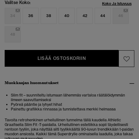
Valitse Koko:
Koko Ja Istuvuus
34
36
38
40
42
44
46
48
LISÄÄ OSTOSKORIIN
Muokkaajan huomautukset
Slim fit – suunniteltu istumaan lähemmäs vartaloa räätälöidymmän
ilmeen saavuttamiseksi
Pyöreä pääntie ja lyhyet hihat
Painettu grafiikka rinnassa ja tunnistettava merkki helmassa
Tavoita retrohenkinen urheilullinen tunnelma tällä kaudella Athletic
Graafisella Slim Fit -T-paidalla. Urheilullinen estetiikka sopii täydellisesti
rentoon tyyliin, joka näyttää silti tyylikkäältä 90-luvun trendikkään t-paidan
muodon ansiosta. Kaikki tämä Superdrylle ominaisella laadulla, joka takaa
jatkuvan mukavuuden.