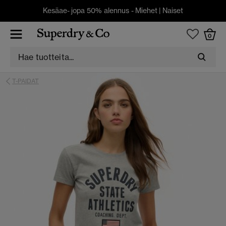
Kesäae- jopa 50% alennus -
Miehet
|
Naiset
0
T-PAIDAT