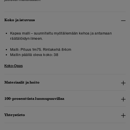
Koko ja istuvuus
Kapea malli – suunniteltu myötäilemään kehoa ja antamaan
räätälöidyn ilmeen.
Malli:
Pituus 1m75. Rintakehä 84cm
Mallin päällä oleva koko:
38
Koko-Opas
Materiaalit ja hoito
100-prosenttista luomupuuvillaa
Yhteystieto