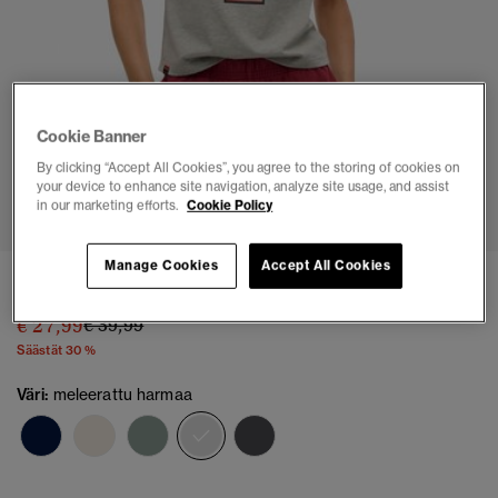
Cookie Banner
By clicking “Accept All Cookies”, you agree to the storing of cookies on
1
2
3
4
5
6
your device to enhance site navigation, analyze site usage, and assist
in our marketing efforts.
Cookie Policy
Manage Cookies
Accept All Cookies
Athletic Graafinen Slim Fit -T-paita
Hinta alennettu hinnasta
hintaan
€ 27,99
€ 39,99
Säästät 30 %
Väri:
meleerattu harmaa
valittu