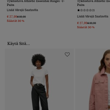
Tyköistuva Athletic Essential Ringer -T-
Tyköistuva Athletic Es
Paita
Paita
Lisää Värejä Saatavilla
(1)
€ 27,99
Lisää Värejä Saatavilla
Hinta Alennettu Hinnasta
Hintaan
€ 39,99
Säästät 30 %
€ 27,99
Hinta Alennettu 
Hintaan
€ 39,99
Säästät 30 %
Käytä Sitä...